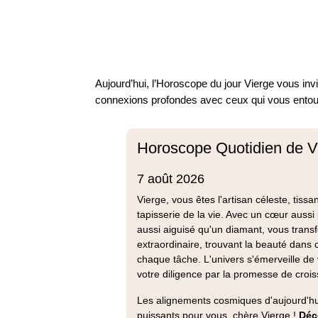
ink panel
ink panel
Aujourd’hui, l’Horoscope du jour Vierge vous inv
ink panel
connexions profondes avec ceux qui vous entoure
ink panel
ink Panel
ink panel
ink giriş
ink panel
ink Panel