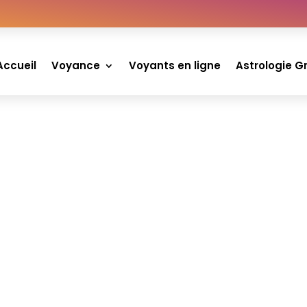
 jour Vierge
Accueil
Voyance
Voyants en ligne
Astrologie G
|
0 commentaires
ope du jour Vierge